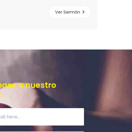
Ver Sermón
base a nuestro
n