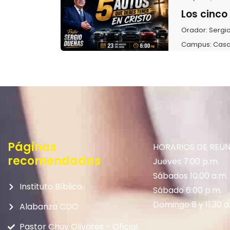
Los cinco
Orador:
Sergi
Campus:
Casa
Páginas
HORARIOS DE REU
recomendadas
Jueves 7:00 p.m.
Sábados 10:00 a.m.
Instituto Bíblico
Sábado 6:00 p.m.
Domingo 8 y 11:30 a
Alabanza CDO
Pastor Chuy Olivares - Oficial