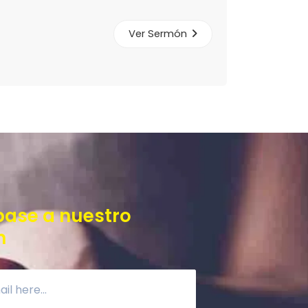
Ver Sermón
base a nuestro
n