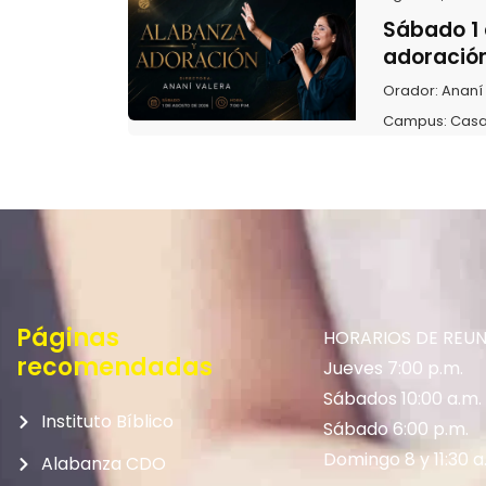
Sábado 1 
adoració
Orador:
Ananí
Campus:
Casa
Páginas
HORARIOS DE REU
recomendadas
Jueves 7:00 p.m.
Sábados 10:00 a.m.
Instituto Bíblico
Sábado 6:00 p.m.
Domingo 8 y 11:30 a
Alabanza CDO