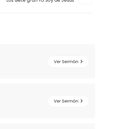
Los siete gran Yo Soy de Jesús
Ver Sermón
Ver Sermón