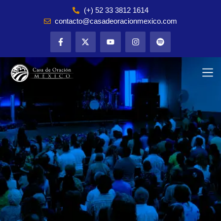
(+) 52 33 3812 1614
contacto@casadeoracionmexico.com
Declaración de Fe