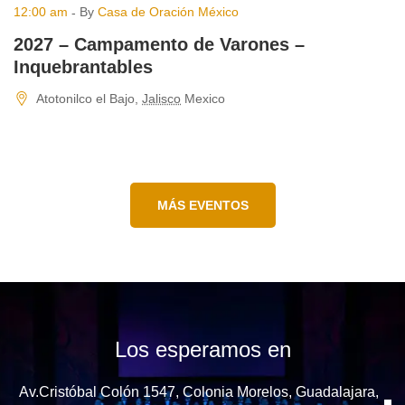
12:00 am
By
Casa de Oración México
6:
2027 – Campamento de Varones –
2
Inquebrantables
c
Atotonilco el Bajo
,
Jalisco
Mexico
Pu
MÁS EVENTOS
Los esperamos en
Av.Cristóbal Colón 1547, Colonia Morelos, Guadalajara,