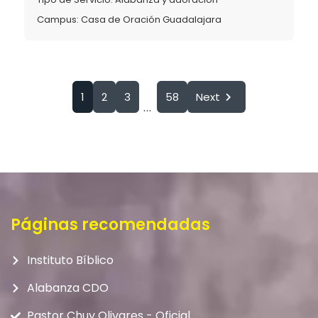
Campus:
Casa de Oración Guadalajara
1
2
3
58
Next
...
Páginas recomendadas
Instituto Bíblico
Alabanza CDO
Pastor Chuy Olivares - Oficial