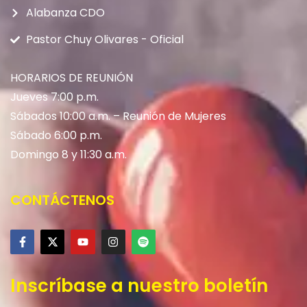
Alabanza CDO
Pastor Chuy Olivares - Oficial
HORARIOS DE REUNIÓN
Jueves 7:00 p.m.
Sábados 10:00 a.m. – Reunión de Mujeres
Sábado 6:00 p.m.
Domingo 8 y 11:30 a.m.
CONTÁCTENOS
Inscríbase a nuestro boletín