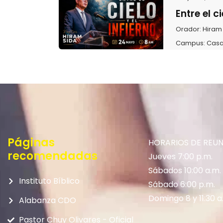
Entre el ci
Orador:
Hiram
Campus:
Casa
Páginas
HORARIOS DE REU
recomendadas
Jueves 7:00 p.m.
Sábados 10:00 a.m.
Instituto Bíblico
Sábado 6:00 p.m.
Domingo 8 y 11:30 a
Alabanza CDO
Pastor Chuy Olivares - Oficial