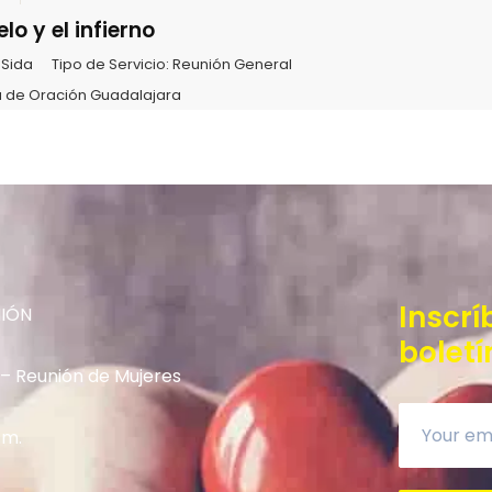
elo y el infierno
 Sida
Tipo de Servicio:
Reunión General
 de Oración Guadalajara
Inscrí
NIÓN
boletí
 – Reunión de Mujeres
.m.