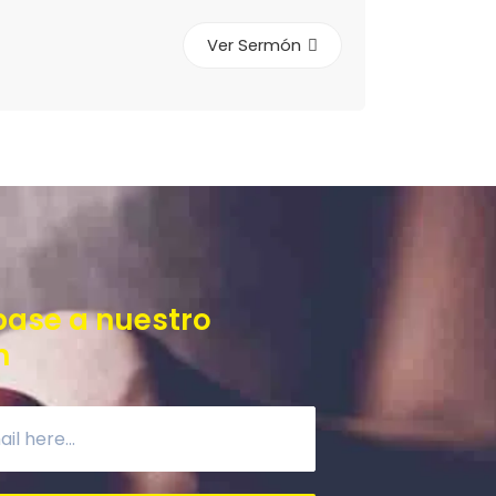
Ver Sermón
base a nuestro
n