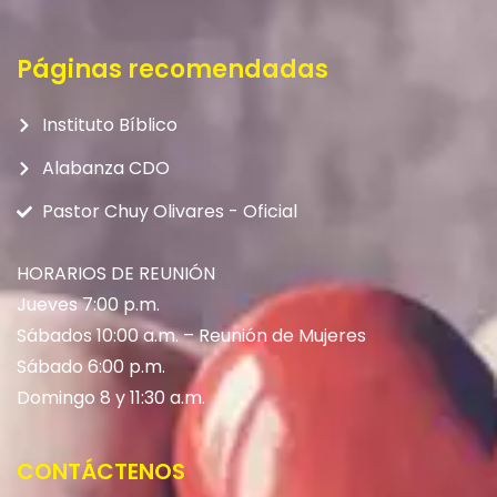
Páginas recomendadas
Instituto Bíblico
Alabanza CDO
Pastor Chuy Olivares - Oficial
HORARIOS DE REUNIÓN
Jueves 7:00 p.m.
Sábados 10:00 a.m. – Reunión de Mujeres
Sábado 6:00 p.m.
Domingo 8 y 11:30 a.m.
CONTÁCTENOS