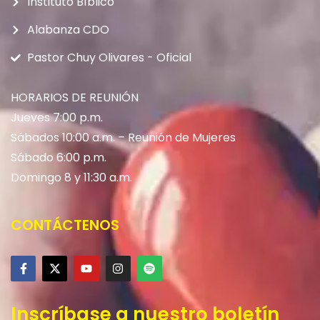
Instituto Bíblico
Alabanza CDO
Pastor Chuy Olivares - Oficial
HORARIOS DE REUNIÓN
Jueves 7:00 p.m.
Sábados 10:00 a.m. – Reunión de Mujeres
Sábado 6:00 p.m.
Domingo 8 y 11:30 a.m.
CONTÁCTENOS
Inscríbase a nuestro boletín