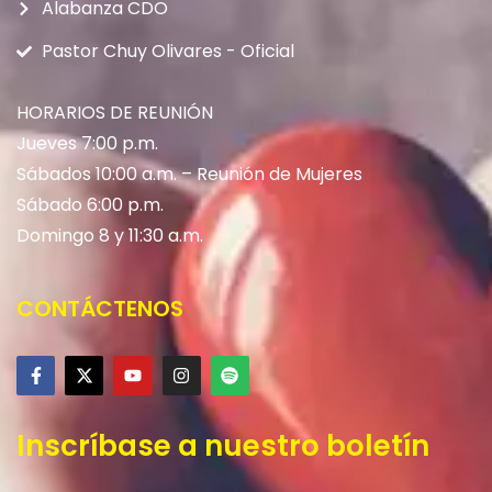
Alabanza CDO
Pastor Chuy Olivares - Oficial
HORARIOS DE REUNIÓN
Jueves 7:00 p.m.
Sábados 10:00 a.m. – Reunión de Mujeres
Sábado 6:00 p.m.
Domingo 8 y 11:30 a.m.
CONTÁCTENOS
Inscríbase a nuestro boletín