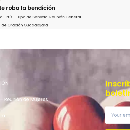
 te roba la bendición
o Ortíz
Tipo de Servicio:
Reunión General
 de Oración Guadalajara
Inscrí
NIÓN
boletí
 – Reunión de Mujeres
.m.