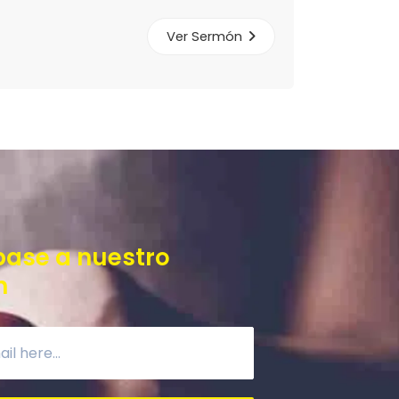
Ver Sermón
base a nuestro
n