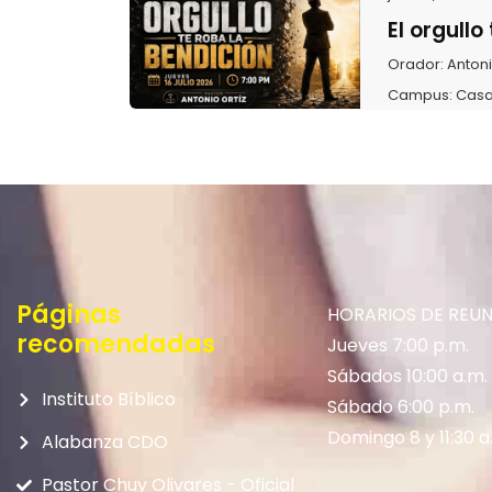
El orgullo
Orador:
Antoni
Campus:
Casa
Páginas
HORARIOS DE REU
recomendadas
Jueves 7:00 p.m.
Sábados 10:00 a.m.
Instituto Bíblico
Sábado 6:00 p.m.
Domingo 8 y 11:30 a
Alabanza CDO
Pastor Chuy Olivares - Oficial