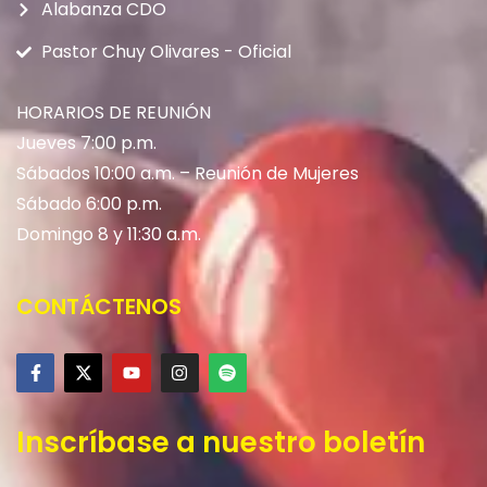
Alabanza CDO
Pastor Chuy Olivares - Oficial
HORARIOS DE REUNIÓN
Jueves 7:00 p.m.
Sábados 10:00 a.m. – Reunión de Mujeres
Sábado 6:00 p.m.
Domingo 8 y 11:30 a.m.
CONTÁCTENOS
Inscríbase a nuestro boletín