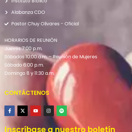
Instituto Bíblico
Alabanza CDO
Pastor Chuy Olivares - Oficial
HORARIOS DE REUNIÓN
Jueves 7:00 p.m.
Sábados 10:00 a.m. – Reunión de Mujeres
Sábado 6:00 p.m.
Domingo 8 y 11:30 a.m.
CONTÁCTENOS
Inscríbase a nuestro boletín