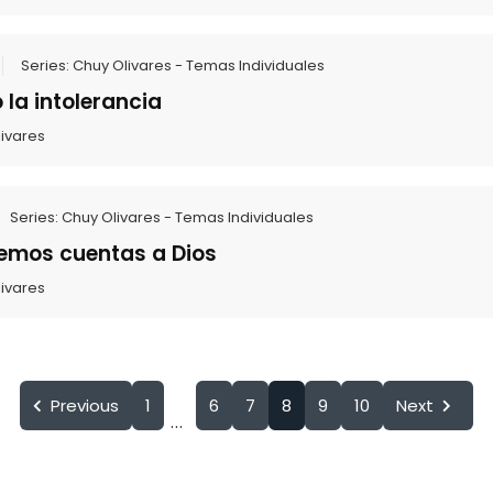
Series:
Chuy Olivares - Temas Individuales
la intolerancia
ivares
Series:
Chuy Olivares - Temas Individuales
emos cuentas a Dios
ivares
Previous
1
6
7
8
9
10
Next
...