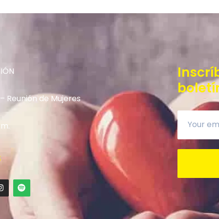
Inscrí
NIÓN
boletí
 – Reunión de Mujeres
.m.
S