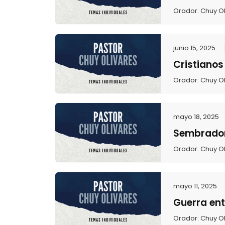
Orador:
Chuy Ol
junio 15, 2025
Cristianos
Orador:
Chuy Ol
mayo 18, 2025
Sembrador
Orador:
Chuy Ol
mayo 11, 2025
Guerra ent
Orador:
Chuy Ol