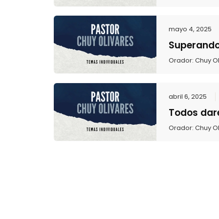
mayo 4, 2025
Superando 
Orador:
Chuy Ol
abril 6, 2025
Todos dar
Orador:
Chuy Ol