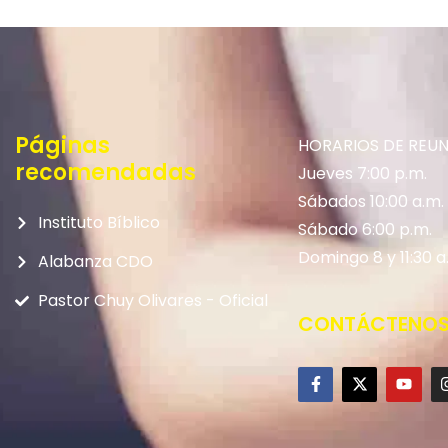
Páginas
HORARIOS DE REU
recomendadas
Jueves 7:00 p.m.
Sábados 10:00 a.m.
Instituto Bíblico
Sábado 6:00 p.m.
Domingo 8 y 11:30 a
Alabanza CDO
Pastor Chuy Olivares - Oficial
CONTÁCTENO