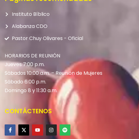
Instituto Bíblico
Alabanza CDO
Pastor Chuy Olivares - Oficial
HORARIOS DE REUNIÓN
Jueves 7:00 p.m.
Sábados 10:00 a.m. – Reunión de Mujeres
Sábado 6:00 p.m.
Domingo 8 y 11:30 a.m.
CONTÁCTENOS