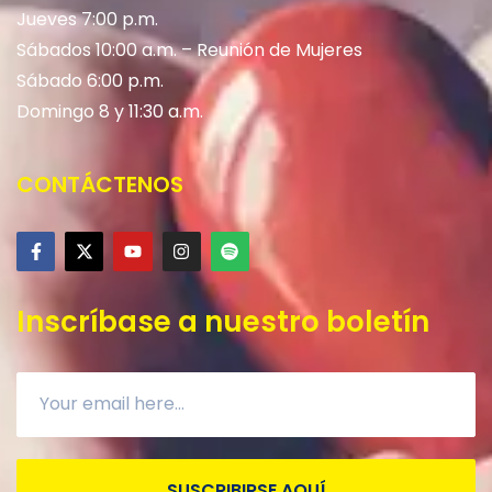
Jueves 7:00 p.m.
Sábados 10:00 a.m. – Reunión de Mujeres
Sábado 6:00 p.m.
Domingo 8 y 11:30 a.m.
CONTÁCTENOS
Inscríbase a nuestro boletín
SUSCRIBIRSE AQUÍ