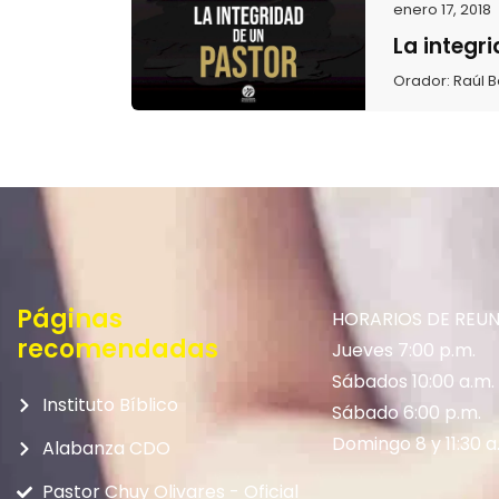
enero 17, 2018
La integri
Orador:
Raúl 
Páginas
HORARIOS DE REU
recomendadas
Jueves 7:00 p.m.
Sábados 10:00 a.m.
Instituto Bíblico
Sábado 6:00 p.m.
Domingo 8 y 11:30 a
Alabanza CDO
Pastor Chuy Olivares - Oficial