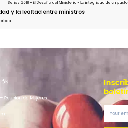
Series:
2018 - El Desafío del Ministerio - La integridad de un pasto
dad y la lealtad entre ministros
Borboa
Inscrí
NIÓN
boletí
 – Reunión de Mujeres
.m.