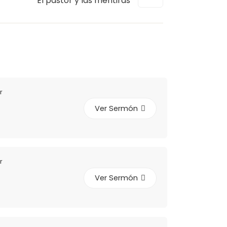
El pastor y las mentiras
r
Ver Sermón
r
Ver Sermón