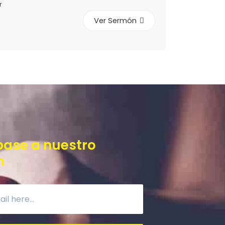
r
Ver Sermón
base a nuestro
n