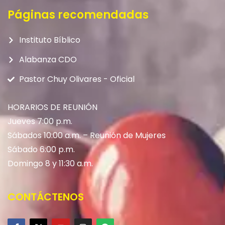
Páginas recomendadas
Instituto Bíblico
Alabanza CDO
Pastor Chuy Olivares - Oficial
HORARIOS DE REUNIÓN
Jueves 7:00 p.m.
Sábados 10:00 a.m. – Reunión de Mujeres
Sábado 6:00 p.m.
Domingo 8 y 11:30 a.m.
CONTÁCTENOS