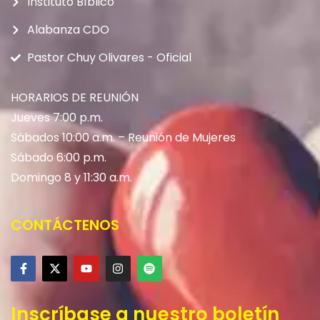
Instituto Bíblico
Alabanza CDO
Pastor Chuy Olivares - Oficial
HORARIOS DE REUNIÓN
Jueves 7:00 p.m.
Sábados 10:00 a.m. – Reunión de Mujeres
Sábado 6:00 p.m.
Domingo 8 y 11:30 a.m.
CONTÁCTENOS
Inscríbase a nuestro boletín