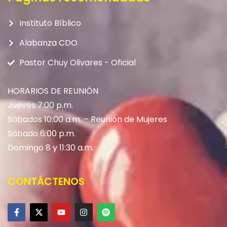
Instituto Bíblico
Alabanza CDO
Pastor Chuy Olivares - Oficial
HORARIOS DE REUNIÓN
Jueves 7:00 p.m.
Sábados 10:00 a.m. – Reunión de Mujeres
Sábado 6:00 p.m.
Domingo 8 y 11:30 a.m.
CONTÁCTENOS