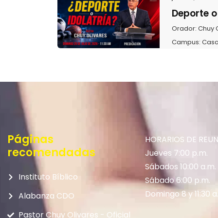
Deporte o
Orador:
Chuy 
Campus:
Casa
Páginas
HORARIOS DE REU
recomendadas
Jueves 7:00 p.m.
Sábados 10:00 a.m.
Instituto Bíblico
Sábado 6:00 p.m.
Domingo 8 y 11:30 a
Alabanza CDO
Pastor Chuy Olivares - Oficial