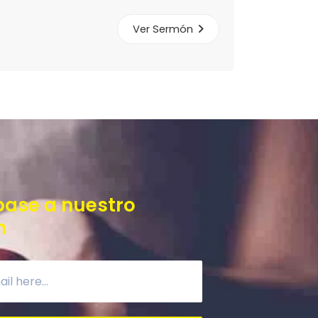
Ver Sermón
base a nuestro
n