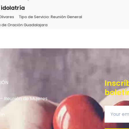
 idolatría
Olivares
Tipo de Servicio:
Reunión General
 de Oración Guadalajara
Inscrí
NIÓN
boletí
 – Reunión de Mujeres
.m.