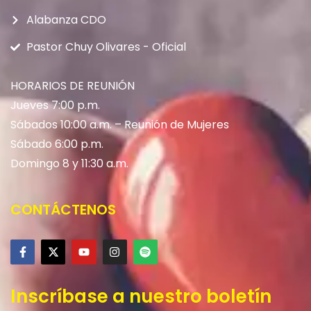
Alabanza CDO
Pastor Chuy Olivares - Oficial
HORARIOS DE REUNIÓN
Jueves 7:00 p.m.
Sábados 10:00 a.m. – Reunión de Mujeres
Sábado 6:00 p.m.
Domingo 8 y 11:30 a.m.
CONTÁCTENOS
Inscríbase a nuestro boletín