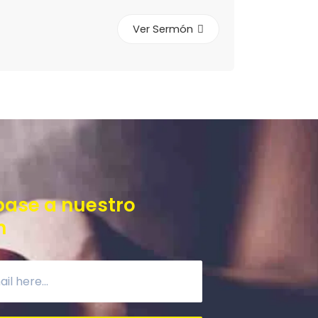
Ver Sermón
base a nuestro
n