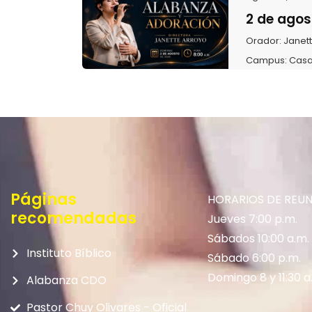
2 de agos
Orador:
Janet
Campus:
Casa
Páginas
HORARIOS DE REU
recomendadas
Jueves 7:00 p.m.
Sábados 10:00 a.m.
Instituto Bíblico
Sábado 6:00 p.m.
Domingo 8 y 11:30 a
Alabanza CDO
Pastor Chuy Olivares - Oficial