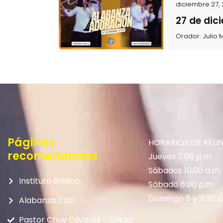
diciembre 27,
27 de dic
Orador:
Julio
Páginas
HORARIOS DE REU
recomendadas
Jueves 7:00 p.m.
Sábados 10:00 a.m.
Instituto Bíblico
Sábado 6:00 p.m.
Domingo 8 y 11:30 a
Alabanza CDO
Pastor Chuy Olivares - Oficial