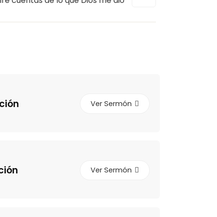
iré cuentas de lo que Dios me dió
ción
Ver Sermón
ción
Ver Sermón