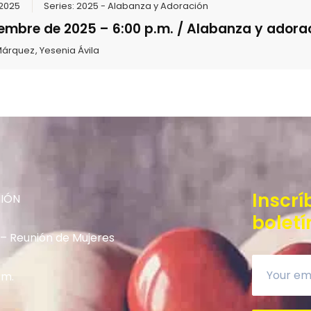
 2025
Series:
2025 - Alabanza y Adoración
iembre de 2025 – 6:00 p.m. / Alabanza y adora
 Márquez
,
Yesenia Ávila
Inscrí
NIÓN
boletí
 – Reunión de Mujeres
.m.