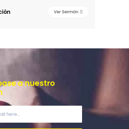
ción
Ver Sermón
base a nuestro
n