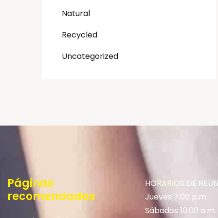
Natural
Recycled
Uncategorized
Páginas
HORARIOS DE REU
recomendadas
Jueves 7:00 p.m.
Sábados 10:00 a.m.