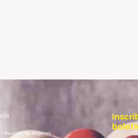
Inscrí
NIÓN
boletí
 – Reunión de Mujeres