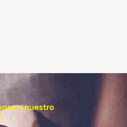
base a nuestro
n