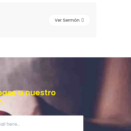
Ver Sermón
base a nuestro
n