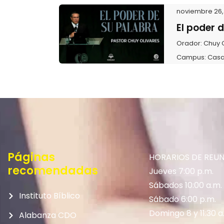
noviembre 26, 
El poder 
Orador:
Chuy 
Campus:
Casa
Páginas
HORARIOS DE REU
recomendadas
Jueves 7:00 p.m.
Sábados 10:00 a.m.
Instituto Bíblico
Sábado 6:00 p.m.
Domingo 8 y 11:30 a
Alabanza CDO