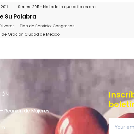
2011
Series:
2011 - No todo lo que brilla es oro
de Su Palabra
Olivares
Tipo de Servicio:
Congresos
 de Oración Ciudad de México
Inscrí
NIÓN
boletí
 – Reunión de Mujeres
.m.