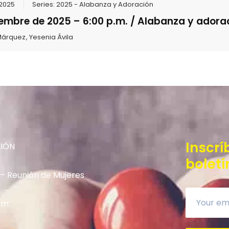
 2025
Series:
2025 - Alabanza y Adoración
iembre de 2025 – 6:00 p.m. / Alabanza y adora
 Márquez
,
Yesenia Ávila
Inscrí
NIÓN
boletí
 – Reunión de Mujeres
.m.