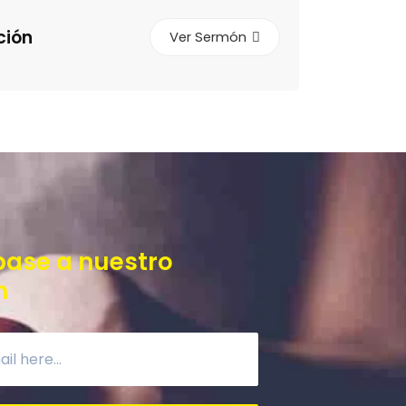
ción
Ver Sermón
base a nuestro
n