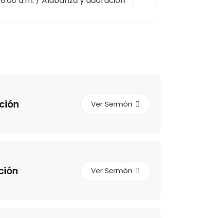
8:00 a.m. / Alabanza y adoración
ción
Ver Sermón
ción
Ver Sermón