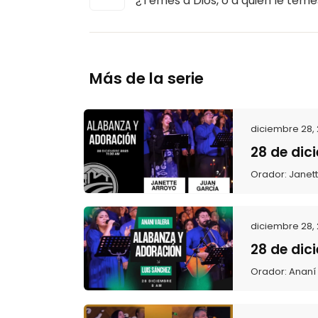
¿Temes a Dios, o a quién le teme
Más de la serie
diciembre 28,
28 de dic
Orador:
Janet
diciembre 28,
28 de dic
Orador:
Ananí