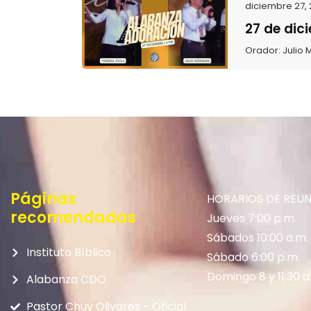
diciembre 27,
27 de dic
Orador:
Julio
Páginas
HORARIOS DE REU
recomendadas
Jueves 7:00 p.m.
Sábados 10:00 a.m.
Instituto Bíblico
Sábado 6:00 p.m.
Domingo 8 y 11:30 a
Alabanza CDO
Pastor Chuy Olivares - Oficial