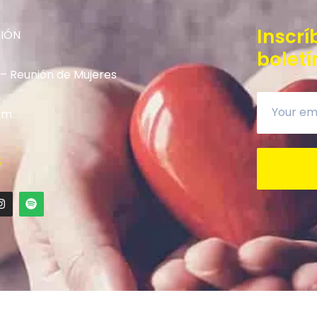
Inscrí
NIÓN
boletí
 – Reunión de Mujeres
.m.
S