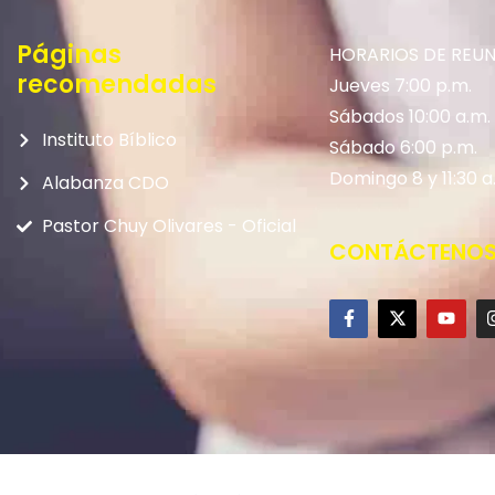
Páginas
HORARIOS DE REU
recomendadas
Jueves 7:00 p.m.
Sábados 10:00 a.m.
Instituto Bíblico
Sábado 6:00 p.m.
Domingo 8 y 11:30 a
Alabanza CDO
Pastor Chuy Olivares - Oficial
CONTÁCTENO