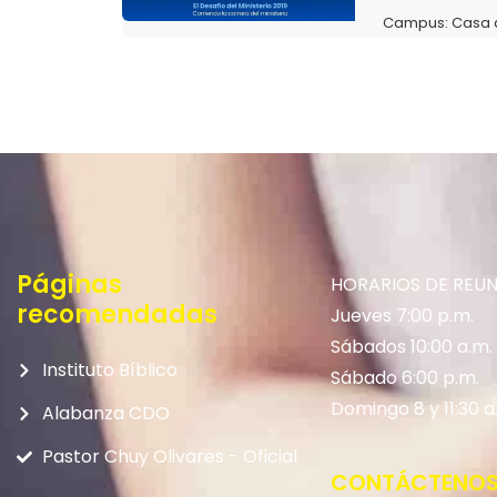
Campus:
Casa 
Páginas
HORARIOS DE REU
recomendadas
Jueves 7:00 p.m.
Sábados 10:00 a.m.
Instituto Bíblico
Sábado 6:00 p.m.
Domingo 8 y 11:30 a
Alabanza CDO
Pastor Chuy Olivares - Oficial
CONTÁCTENO