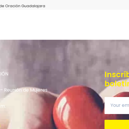
de Oración Guadalajara
Inscrí
NIÓN
boletí
 – Reunión de Mujeres
.m.
S