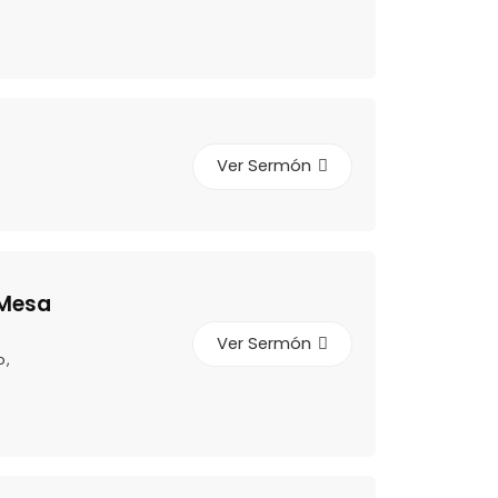
Ver Sermón
 Mesa
Ver Sermón
o
,