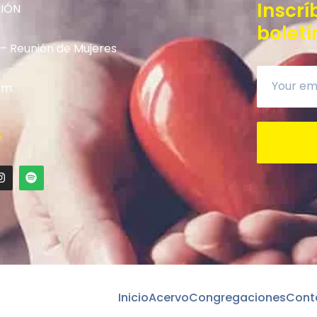
Inscrí
NIÓN
boletí
 – Reunión de Mujeres
.m.
S
Inicio
Acervo
Congregaciones
Cont