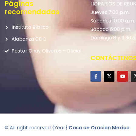
Páginas
HORARIOS DE REU
recomendadas
Jueves 7:00 p.m.
Sábados 10:00 a.m.
Instituto Bíblico
Sábado 6:00 p.m.
Domingo 8 y 11:30 a
Alabanza CDO
Pastor Chuy Olivares - Oficial
CONTÁCTENO
© All right reserved
{Year}
Casa de Oracion Mexico