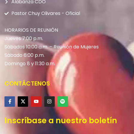
Alabanza CDO
Pastor Chuy Olivares - Oficial
HORARIOS DE REUNIÓN
Jueves 7:00 p.m.
Sábados 10:00 a.m. – Reunión de Mujeres
Sábado 6:00 p.m.
Domingo 8 y 11:30 a.m.
CONTÁCTENOS
Inscríbase a nuestro boletín